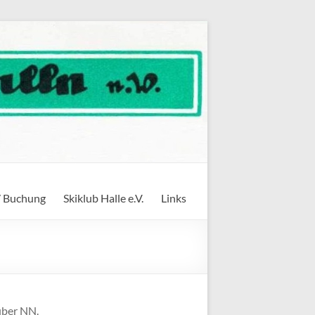
/ Buchung
Skiklub Halle e.V.
Links
über NN.