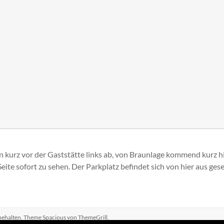
urz vor der Gaststätte links ab, von Braunlage kommend kurz hin
 Seite sofort zu sehen. Der Parkplatz befindet sich von hier aus ges
rbehalten. Theme
Spacious
von ThemeGrill.