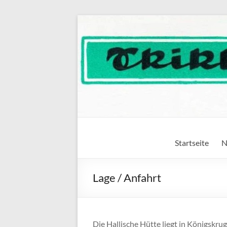
Zum
Inhalt
springen
Hallische Hütte
Königskrug im Harz
Startseite
N
Lage / Anfahrt
Die Hallische Hütte liegt in Königskr